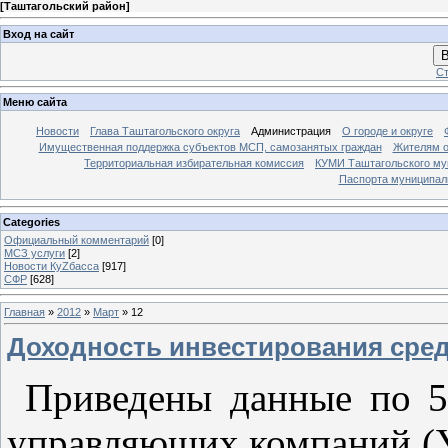
[
Таштагольский район
]
Вход на сайт
В
Ст
Меню сайта
Новости
Глава Таштагольского округа
Администрация
О городе и округе
Имущественная поддержка субъектов МСП, самозанятых граждан
Жителям о
Территориальная избирательная комиссия
КУМИ Таштагольского му
Паспорта муниципаль
Categories
Официальный комментарий
[0]
МСЗ услуги
[2]
Новости КуZбасса
[917]
СФР
[628]
Главная
»
2012
»
Март
»
12
Доходность инвестирования сред
Приведены данные по 
управляющих компаний (