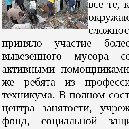
все те,
окружа
сложно
приняло участие боле
вывезенного мусора с
активными помощниками
же ребята из професси
техникума. В полном сос
центра занятости, учре
фонд, социальной защи