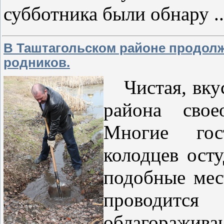
субботника были обнару
.
В Таштагольском районе продолж
родников.
Чистая, вкус
района свое
Многие гос
колодцев ост
подобные мес
проводитс
облагоражива