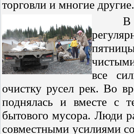
торговли и многие другие
В те
регуля
пятниц
чистым
все си
очистку русел рек. Во вр
поднялась и вместе с т
бытового мусора. Люди р
совместными усилиями со