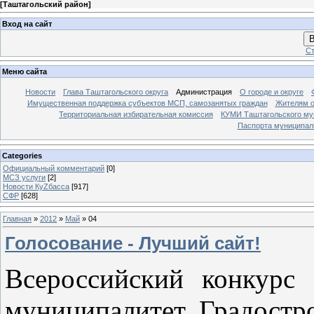
[
Таштагольский район
]
Вход на сайт
В
Ст
Меню сайта
Новости
Глава Таштагольского округа
Администрация
О городе и округе
Имущественная поддержка субъектов МСП, самозанятых граждан
Жителям о
Территориальная избирательная комиссия
КУМИ Таштагольского му
Паспорта муниципаль
Categories
Официальный комментарий
[0]
МСЗ услуги
[2]
Новости КуZбасса
[917]
СФР
[628]
Главная
»
2012
»
Май
»
04
Голосование - Лучший сайт!
Всероссийский конкурс 
муниципалитет. Градостро