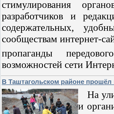
стимулирования органо
разработчиков и редак
содержательных, удоб
сообществам интернет-сай
пропаганды передово
возможностей сети Интер
В Таштагольском районе прошёл 
На ули
и орган