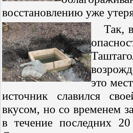
восстановлению уже утер
Так, в
опаснос
Таштаго
возрожд
это мест
источник славился сво
вкусом, но со временем за
в течение последних 20