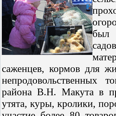
прох
огор
был 
садо
мат
саженцев, кормов для ж
непродовольственных т
района В.Н. Макута в п
утята, куры, кролики, пор
участие более 80 товаро