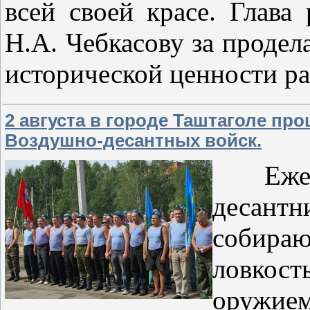
всей своей красе. Глава
Н.А. Чебкасову за продел
исторической ценности ра
2 августа в городе Таштаголе п
Воздушно-десантных войск.
Ежего
десан
собираю
ловкос
оружие