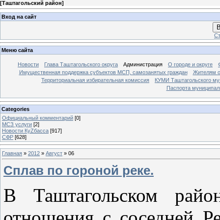
[
Таштагольский район
]
Вход на сайт
В
Ст
Меню сайта
Новости
Глава Таштагольского округа
Администрация
О городе и округе
Имущественная поддержка субъектов МСП, самозанятых граждан
Жителям о
Территориальная избирательная комиссия
КУМИ Таштагольского му
Паспорта муниципаль
Categories
Официальный комментарий
[0]
МСЗ услуги
[2]
Новости КуZбасса
[917]
СФР
[628]
Главная
»
2012
»
Август
»
06
Сплав по гороной реке.
В Таштагольском райо
отношения с соседней Р