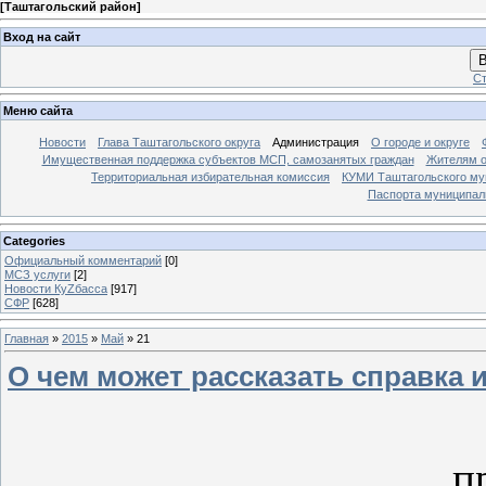
[
Таштагольский район
]
Вход на сайт
В
Ст
Меню сайта
Новости
Глава Таштагольского округа
Администрация
О городе и округе
Имущественная поддержка субъектов МСП, самозанятых граждан
Жителям о
Территориальная избирательная комиссия
КУМИ Таштагольского му
Паспорта муниципаль
Categories
Официальный комментарий
[0]
МСЗ услуги
[2]
Новости КуZбасса
[917]
СФР
[628]
Главная
»
2015
»
Май
»
21
О чем может рассказать справка 
Г
п