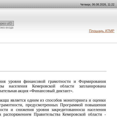
Четверг, 06.08.2026, 11:22
ерез uID
рма входа
Площадь АТМР
я уровня финансовой грамотности и Формирования
ры населения Кемеровской области запланирована
овательная акция «Финансовый диктант».
акщш является одним из способов мониторинга и оценки
грамотности, предусмотренных Программой повышения
ости и снижения уровня закредитованносш населения
на распоряжением Правительства Кемеровской области -