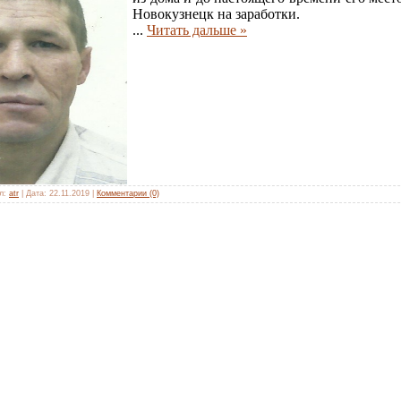
Новокузнецк на заработки.
...
Читать дальше »
л:
atr
|
Дата:
22.11.2019
|
Комментарии (0)