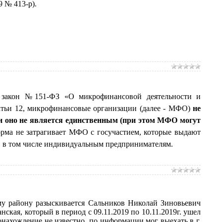
9 № 413-р).
 закон №151-ФЗ «О микрофинансовой деятельности и
атьи 12,
микрофинансовые организации (далее - МФО)
не
и оно не является единственным (при этом МФО могут
орма не затрагивает МФО с госучастием, которые выдают
а, в том числе индивидуальным предпринимателям.
 району разыскивается Сальников Николай Зиновьевич
анская, который в период с 09.11.2019 по 10.11.2019г. ушел
онахождение не известно, по информации мог выехать в г.