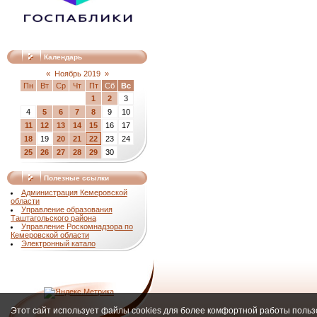
Календарь
«
Ноябрь 2019
»
Пн
Вт
Ср
Чт
Пт
Сб
Вс
1
2
3
4
5
6
7
8
9
10
11
12
13
14
15
16
17
18
19
20
21
22
23
24
25
26
27
28
29
30
Полезные ссылки
Администрация Кемеровской
области
Управление образования
Таштагольского района
Управление Роскомнадзора по
Кемеровской области
Электронный катало
Этот сайт использует файлы cookies для более комфортной работы польз