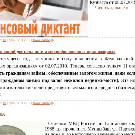
Кузбасса от 08.07.201
...
Читать дальше »
л:
atr
|
Дата:
22.11.2019
|
Комментарии (0)
нсовой деятельности и микрофинансовых организациях»
екущего года вступили в силу изменения в Федеральный
х организациях» от 02.07.2010. Теперь, согласно пункту 11 ст
ть гражданам займы, обеспеченные залогом жилья, даже есл
 гражданам займы под залог нежилой недвижимости).
Эта н
ринимательские цели представителям малого и среднего бизнес
е »
л:
atr
|
Дата:
22.11.2019
|
Комментарии (0)
КА
Отделом МВД России по Таштагольскому
1968 г.р. прож. п.г.т. Мундыбаш ул. Партиз
из дома и до настоящего времени его мест