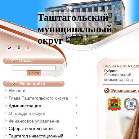
Таштагольский
муниципальный
округ
Поиск
Главная
»
2019
»
Нояб
Рубрики:
Официальный
комментарий
[0]
Меню сайта
Финансовый д
Новости
Глава Таштагольского округа
Администрация
О городе и округе
Финансовое управление
Сферы деятельности
Таштагол инвестиционный