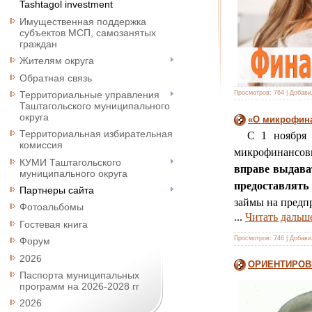
Tashtagol investment
Имущественная поддержка
субъектов МСП, самозанятых
граждан
Жителям округа
Обратная связь
Просмотров:
764
|
Добави
Территориальные управления
Таштагольского муниципального
округа
«О микрофина
Территориальная избирательная
С 1 ноября т
комиссия
микрофинансовы
КУМИ Таштагольского
вправе выдава
муниципального округа
предоставлять
Партнеры сайта
займы на предп
Фотоальбомы
...
Читать дальш
Гостевая книга
Просмотров:
746
|
Добави
Форум
2026
ОРИЕНТИРОВ
Паспорта муниципальных
программ на 2026-2028 гг
2026