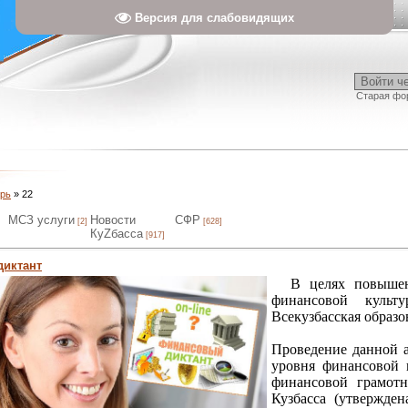
Версия для слабовидящих
Войти ч
Старая фо
рь
»
22
МСЗ услуги
Новости
СФР
[2]
[628]
КуZбасса
[917]
иктант
В целях повышени
финансовой культу
Всекузбасская образ
Проведение данной 
уровня финансовой 
финансовой грамотн
Кузбасса (утвержде