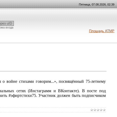
Пятница, 07.08.2026, 02:39
ерез uID
рма входа
Площадь АТМР
о войне стихами говорим...», посвящённый 75-летнему
иальных сетях (Инстаграмм и ВКонтакте). В посте под
авить #эфиртстихи75. Участник должен быть подписчиком