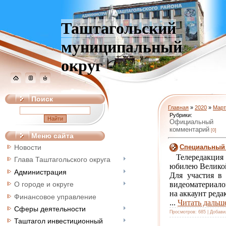
Таштагольский
муниципальный
округ
Поиск
Главная
»
2020
»
Март
Рубрики:
Официальный
комментарий
[0]
Меню сайта
Специальный 
Новости
Телередакция 
Глава Таштагольского округа
юбилею Велико
Администрация
Для участия в
видеоматериало
О городе и округе
на аккаунт ред
Финансовое управление
...
Читать дальш
Сферы деятельности
Просмотров:
685
|
Добави
Таштагол инвестиционный