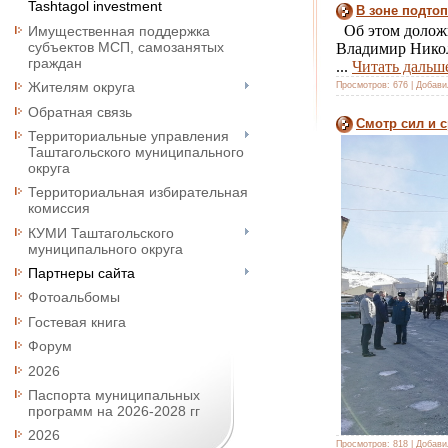
Tashtagol investment
В зоне подто
Об этом доложи
Имущественная поддержка
субъектов МСП, самозанятых
Владимир Никола
граждан
...
Читать дальш
Жителям округа
Просмотров:
676
|
Добави
Обратная связь
Смотр сил и 
Территориальные управления
Таштагольского муниципального
округа
Территориальная избирательная
комиссия
КУМИ Таштагольского
муниципального округа
Партнеры сайта
Фотоальбомы
Гостевая книга
Форум
2026
Паспорта муниципальных
программ на 2026-2028 гг
2026
Просмотров:
818
|
Добави