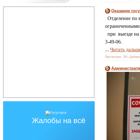
Оказание гос
Отделение по в
ограниченными 
при выезде на д
3-49-06.
...
Читать дальш
Просмотров:
705
|
Добави
Администрати
Жалобы на всё