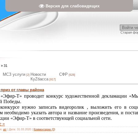
Версия для слабовидящих
Войти ч
Старая фо
»
31
МСЗ услуги
Новости
СФР
[2]
[628]
КуZбасса
[917]
приз от главы района
«Эфир-Т» проводит конкурс художественной декламации «Мы 
й Победы.
 конкурсе нужно записать видеоролик , выложить его в соц
м необходимо указать автора и название произведения, и пост
акции «Эфир-Т» в соответствующей социальной сети.
е »
л:
atr
|
Дата:
31.03.2020
|
Комментарии (0)