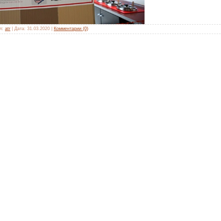
л:
atr
|
Дата:
31.03.2020
|
Комментарии (0)