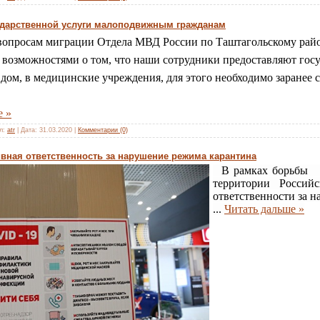
ударственной услуги малоподвижным гражданам
опросам миграции Отдела МВД России по Таштагольскому райо
возможностями о том, что наши сотрудники предоставляют госу
ом, в медицинские учреждения, для этого необходимо заранее со
е »
л:
atr
|
Дата:
31.03.2020
|
Комментарии (0)
вная ответственность за нарушение режима карантина
В рамках борьбы
территории Россий
ответственности за 
...
Читать дальше »