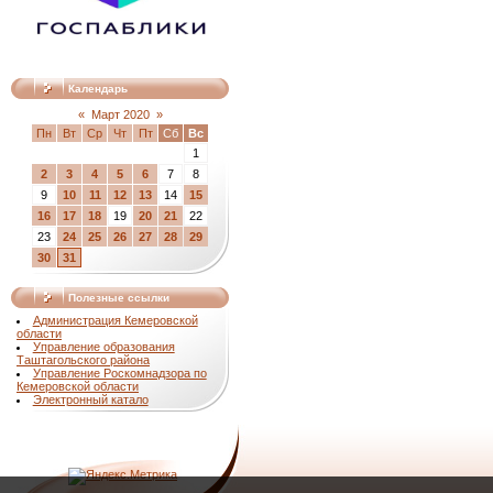
Календарь
«
Март 2020
»
Пн
Вт
Ср
Чт
Пт
Сб
Вс
1
2
3
4
5
6
7
8
9
10
11
12
13
14
15
16
17
18
19
20
21
22
23
24
25
26
27
28
29
30
31
Полезные ссылки
Администрация Кемеровской
области
Управление образования
Таштагольского района
Управление Роскомнадзора по
Кемеровской области
Электронный катало