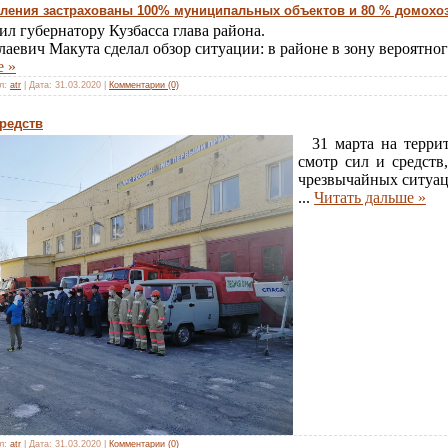
пления застрахованы 100% муниципальных объектов и 80 % домохо
л губернатору Кузбасса глава района.
евич Макута сделал обзор ситуации: в районе в зону вероятног
е »
л:
atr
|
Дата:
31.03.2020
|
Комментарии (0)
средств
31 марта на террит
смотр сил и средств
чрезвычайных ситуац
...
Читать дальше »
л:
atr
|
Дата:
31.03.2020
|
Комментарии (0)