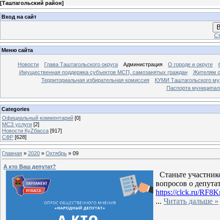
[
Таштагольский район
]
Вход на сайт
В
Ст
Меню сайта
Новости
Глава Таштагольского округа
Администрация
О городе и округе
Имущественная поддержка субъектов МСП, самозанятых граждан
Жителям о
Территориальная избирательная комиссия
КУМИ Таштагольского му
Паспорта муниципаль
Categories
Официальный комментарий
[0]
МСЗ услуги
[2]
Новости КуZбасса
[917]
СФР
[628]
Главная
»
2020
»
Октябрь
»
09
А кто Ваш депутат?
Станьте участник
вопросов о депута
https://clck.ru/RF8K
...
Читать дальше »