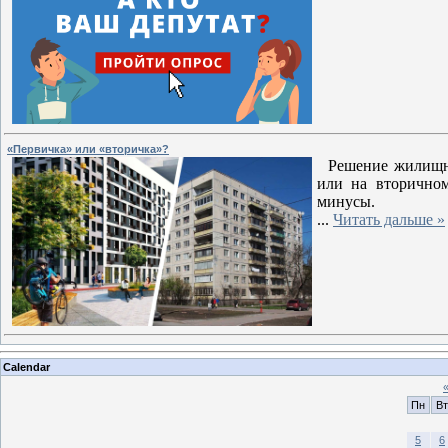
«Первичка» или «вторичка»?
Решение жилищног
или на вторично
минусы.
...
Читать дальше »
Calendar
Пн
Вт
5
6