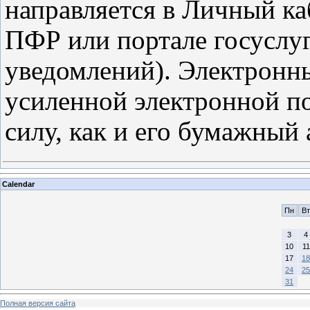
направляется в Личный каб
ПФР или портале госуслуг
уведомлений). Электронны
усиленной электронной п
силу, как и его бумажный 
Calendar
Пн
Вт
3
4
10
11
17
18
24
25
31
Полная версия сайта