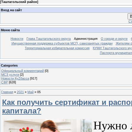
[
Таштагольский район
]
Вход на сайт
В
Ст
Меню сайта
Новости
Глава Таштагольского округа
Администрация
О городе и округе
Имущественная поддержка субъектов МСП, самозанятых граждан
Жителям о
Территориальная избирательная комиссия
КУМИ Таштагольского му
Паспорта муниципаль
Categories
Официальный комментарий
[0]
МСЗ услуги
[2]
Новости КуZбасса
[917]
СФР
[628]
Главная
»
2021
»
Май
»
05
Как получить сертификат и расп
капитала?
Нужно л