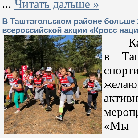
...
Читать дальше »
В Таштагольском районе больше 
всероссийской акции «Кросс нац
Как 
в Таш
спорт
жела
актив
мероп
«Мы 