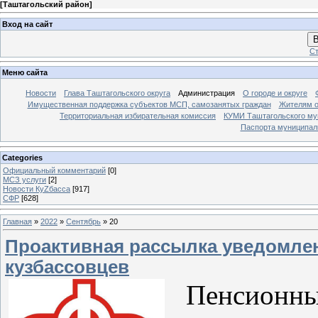
[
Таштагольский район
]
Вход на сайт
В
Ст
Меню сайта
Новости
Глава Таштагольского округа
Администрация
О городе и округе
Имущественная поддержка субъектов МСП, самозанятых граждан
Жителям о
Территориальная избирательная комиссия
КУМИ Таштагольского му
Паспорта муниципаль
Categories
Официальный комментарий
[0]
МСЗ услуги
[2]
Новости КуZбасса
[917]
СФР
[628]
Главная
»
2022
»
Сентябрь
»
20
Проактивная рассылка уведомлен
кузбассовцев
Пенсионный