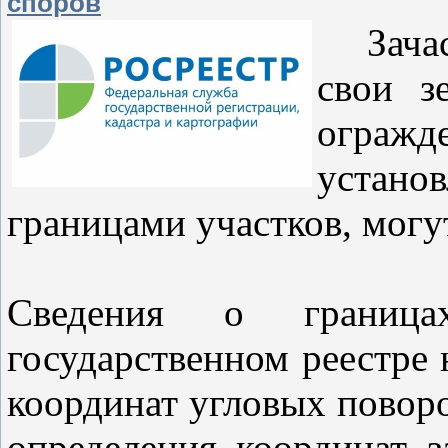
споров
Зачаст
свои з
огражд
устано
границами участков, могу
Сведения о границ
государственном реестре
координат угловых поворо
определения координат з