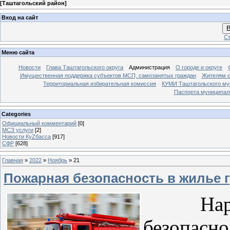
[
Таштагольский район
]
Вход на сайт
В
Ст
Меню сайта
Новости
Глава Таштагольского округа
Администрация
О городе и округе
Имущественная поддержка субъектов МСП, самозанятых граждан
Жителям о
Территориальная избирательная комиссия
КУМИ Таштагольского му
Паспорта муниципаль
Categories
Официальный комментарий
[0]
МСЗ услуги
[2]
Новости КуZбасса
[917]
СФР
[628]
Главная
»
2022
»
Ноябрь
»
21
Пожарная безопасность в жилье 
Наруше
безопасн