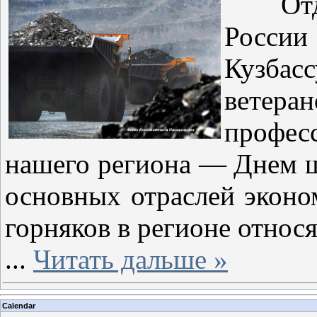
Отдел
России
Кузбас
ветеран
профе
нашего региона — Днем ш
основных отраслей эконо
горняков в регионе относ
...
Читать дальше »
Calendar