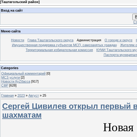
[
Таштагольский район
]
Вход на сайт
В
Ст
Меню сайта
Новости
Глава Таштагольского округа
Администрация
О городе и округе
Имущественная поддержка субъектов МСП, самозанятых граждан
Жителям о
Территориальная избирательная комиссия
КУМИ Таштагольского му
Паспорта муниципаль
Categories
Официальный комментарий
[0]
МСЗ услуги
[2]
Новости КуZбасса
[917]
СФР
[628]
Главная
»
2023
»
Август
»
25
Сергей Цивилев открыл первый в
шахматам
Новая 