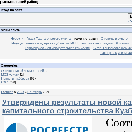
[
Таштагольский район
]
Вход на сайт
В
Ст
Меню сайта
Новости
Глава Таштагольского округа
Администрация
О городе и округе
Имущественная поддержка субъектов МСП, самозанятых граждан
Жителям о
Территориальная избирательная комиссия
КУМИ Таштагольского му
Паспорта муниципаль
Categories
Официальный комментарий
[0]
МСЗ услуги
[2]
Новости КуZбасса
[917]
СФР
[628]
Главная
»
2023
»
Сентябрь
»
29
Утверждены результаты новой ка
капитального строительства Куз
Соотве