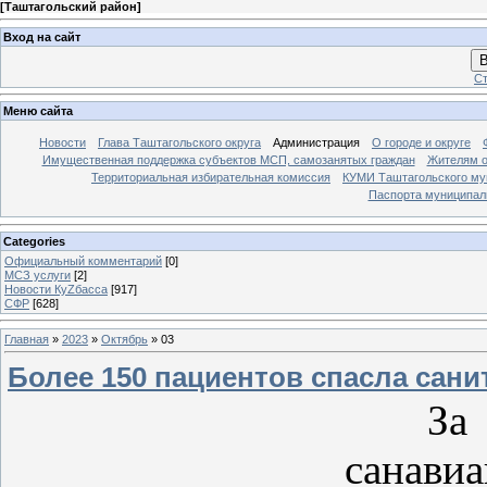
[
Таштагольский район
]
Вход на сайт
В
Ст
Меню сайта
Новости
Глава Таштагольского округа
Администрация
О городе и округе
Имущественная поддержка субъектов МСП, самозанятых граждан
Жителям о
Территориальная избирательная комиссия
КУМИ Таштагольского му
Паспорта муниципаль
Categories
Официальный комментарий
[0]
МСЗ услуги
[2]
Новости КуZбасса
[917]
СФР
[628]
Главная
»
2023
»
Октябрь
»
03
Более 150 пациентов спасла сани
За де
санави