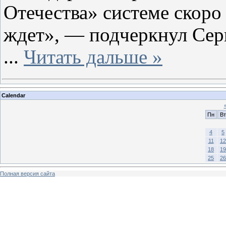
Отечества» системе скоро 
ждет», — подчеркнул Сер
...
Читать дальше »
Calendar
Пн
Вт
4
5
11
12
18
19
25
26
Полная версия сайта