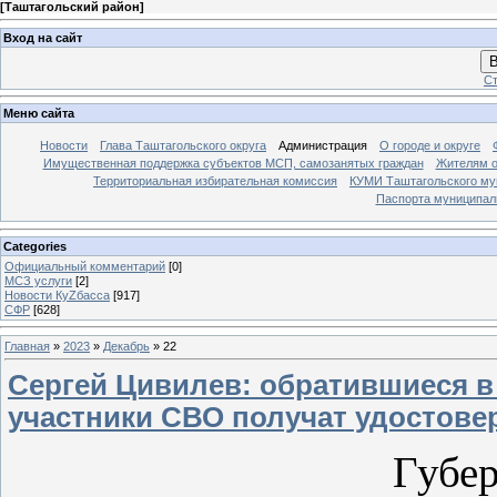
[
Таштагольский район
]
Вход на сайт
В
Ст
Меню сайта
Новости
Глава Таштагольского округа
Администрация
О городе и округе
Имущественная поддержка субъектов МСП, самозанятых граждан
Жителям о
Территориальная избирательная комиссия
КУМИ Таштагольского му
Паспорта муниципаль
Categories
Официальный комментарий
[0]
МСЗ услуги
[2]
Новости КуZбасса
[917]
СФР
[628]
Главная
»
2023
»
Декабрь
»
22
Сергей Цивилев: обратившиеся в
участники СВО получат удостове
Губерн