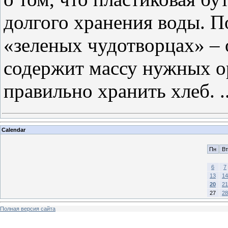
долгого хранения воды. П
«зеленых чудотворцах» – 
содержит массу нужных ор
правильно хранить хлеб.
.
Calendar
Пн
Вт
6
7
13
14
20
21
27
28
Полная версия сайта