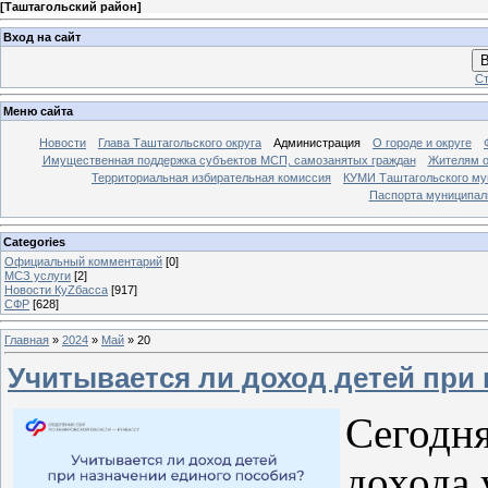
[
Таштагольский район
]
Вход на сайт
В
Ст
Меню сайта
Новости
Глава Таштагольского округа
Администрация
О городе и округе
Имущественная поддержка субъектов МСП, самозанятых граждан
Жителям о
Территориальная избирательная комиссия
КУМИ Таштагольского му
Паспорта муниципаль
Categories
Официальный комментарий
[0]
МСЗ услуги
[2]
Новости КуZбасса
[917]
СФР
[628]
Главная
»
2024
»
Май
»
20
Учитывается ли доход детей при
Сегодня
дохода 