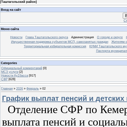
[
Таштагольский район
]
Вход на сайт
В
Ст
Меню сайта
Новости
Глава Таштагольского округа
Администрация
О городе и округе
Имущественная поддержка субъектов МСП, самозанятых граждан
Жителям о
Территориальная избирательная комиссия
КУМИ Таштагольского му
Паспорта муниципаль
Categories
Официальный комментарий
[0]
МСЗ услуги
[2]
Новости КуZбасса
[917]
СФР
[628]
Главная
»
2026
»
Февраль
»
02
График выплат пенсий и детских 
Отделение СФР по Кемеро
выплата пенсий и социаль