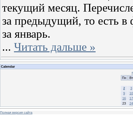
текущий месяц. Перечисл
за предыдущий, то есть в
за январь.
...
Читать дальше »
Calendar
Пн
Вт
2
3
9
10
16
17
23
24
Полная версия сайта