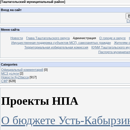
[
Таштагольский муниципальный район
]
Вход на сайт
В
Ст
Меню сайта
Новости
Глава Таштагольского округа
Администрация
О городе и округе
Имущественная поддержка субъектов МСП, самозанятых граждан
Жителям о
Территориальная избирательная комиссия
КУМИ Таштагольского му
Паспорта муниципаль
Categories
Официальный комментарий
[0]
МСЗ услуги
[2]
Новости КуZбасса
[917]
СФР
[628]
Проекты НПА
О бюджете Усть-Кабырзин