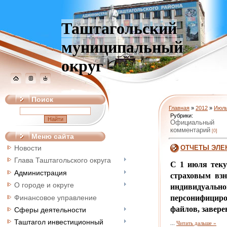
Таштагольский
муниципальный
округ
Поиск
Главная
»
2012
»
Июл
Рубрики:
Официальный
комментарий
[0]
Меню сайта
ОТЧЕТЫ ЭЛЕ
Новости
Глава Таштагольского округа
С 1 июля теку
Администрация
страховым взн
О городе и округе
индивидуальн
Финансовое управление
персонифициро
файлов, завер
Сферы деятельности
Таштагол инвестиционный
...
Читать дальше »