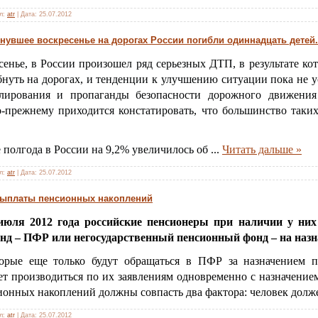
л:
atr
|
Дата:
25.07.2012
нувшее воскресенье на дорогах России погибли одиннадцать детей.
сенье, в России произошел ряд серьезных ДТП, в результате ко
нуть на дорогах, и тенденции к улучшению ситуации пока не ус
улирования и пропаганды безопасности дорожного движе
-прежнему приходится констатировать, что большинство таких
 полгода в России на 9,2% увеличилось об
...
Читать дальше »
л:
atr
|
Дата:
25.07.2012
выплаты пенсионных накоплений
июля 2012 года российские пенсионеры при наличии у них
нд – ПФР или негосударственный пенсионный фонд – на назн
торые еще только будут обращаться в ПФР за назначением п
ет производиться по их заявлениям одновременно с назначение
сионных накоплений должны совпасть два фактора: человек дол
л:
atr
|
Дата:
25.07.2012