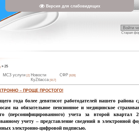
Версия для слабовидящих
Войти ч
Старая фо
ь
»
25
МСЗ услуги
Новости
СФР
[2]
[628]
КуZбасса
[917]
КТРОННО – ПРОЩЕ ПРОСТОГО!
щего года более девятисот работодателей нашего района
осам на обязательное пенсионное и медицинское страхован
ого (персонифицированного) учета за второй квартал 
ванному учету – представление сведений в электронной ф
енных электронно-цифровой подписью.