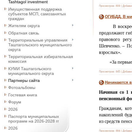
Tashtagol investment
Просмотров:
809
|
Добави
Имущественная поддержка
субъектов МСП, самозанятых
ОГИБДД. В ми
граждан
Жителям округа
В воскре
продолжают гиб
Обратная связь
правового рег
Территориальные управления
Таштагольского муниципального
Шевченко. – По
округа
взрослых».
Территориальная избирательная
комиссия
«За первые
КУМИ Таштагольского
Просмотров:
845
|
Добави
муниципального округа
Партнеры сайта
Начинаются 
Фотоальбомы
Начиная со 1 
Гостевая книга
пенсионный фо
Форум
Гражданам, ко
2026
накоплений буд
Паспорта муниципальных
из средств пен
программ на 2026-2028 гг
2026
Просмотров:
884
|
Добави