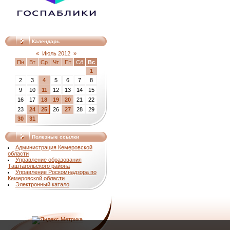
Календарь
«
Июль 2012
»
Пн
Вт
Ср
Чт
Пт
Сб
Вс
1
2
3
4
5
6
7
8
9
10
11
12
13
14
15
16
17
18
19
20
21
22
23
24
25
26
27
28
29
30
31
Полезные ссылки
Администрация Кемеровской
области
Управление образования
Таштагольского района
Управление Роскомнадзора по
Кемеровской области
Электронный катало