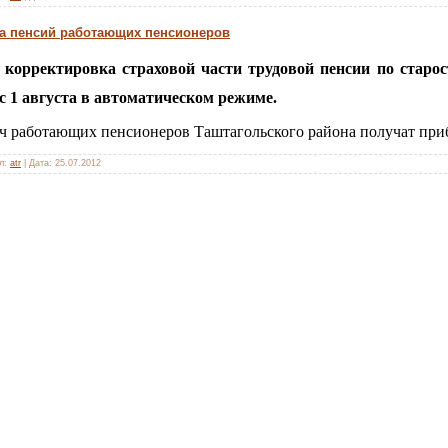
а пенсий работающих пенсионеров
 корректировка страховой части трудовой пенсии по старо
с 1 августа в автоматическом режиме.
ч р
аботающих пенсионеров Таштагольского района
получат
при
л:
atr
|
Дата:
25.07.2012