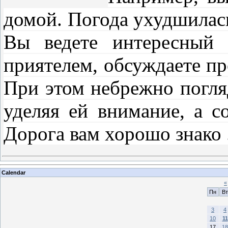
домой. Погода ухудшилась
Вы ведете интересный 
приятелем, обсуждаете п
При этом небрежно погля
уделяя ей внимание, а с
Дорога вам хорошо знако
Calendar
«
Пн
Вт
3
4
10
11
17
18