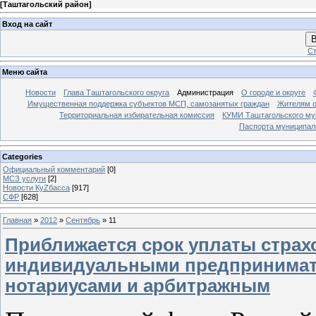
[
Таштагольский район
]
Вход на сайт
В
Ст
Меню сайта
Новости
Глава Таштагольского округа
Администрация
О городе и округе
Имущественная поддержка субъектов МСП, самозанятых граждан
Жителям о
Территориальная избирательная комиссия
КУМИ Таштагольского му
Паспорта муниципаль
Categories
Официальный комментарий
[0]
МСЗ услуги
[2]
Новости КуZбасса
[917]
СФР
[628]
Главная
»
2012
»
Сентябрь
»
11
Приближается срок уплаты страхо
индивидуальными предпринимате
нотариусами и арбитражным