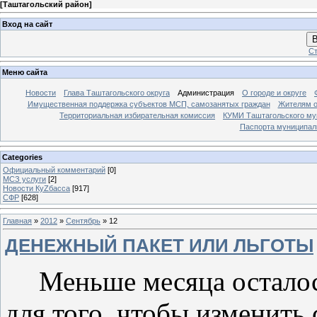
[
Таштагольский район
]
Вход на сайт
В
Ст
Меню сайта
Новости
Глава Таштагольского округа
Администрация
О городе и округе
Имущественная поддержка субъектов МСП, самозанятых граждан
Жителям о
Территориальная избирательная комиссия
КУМИ Таштагольского му
Паспорта муниципаль
Categories
Официальный комментарий
[0]
МСЗ услуги
[2]
Новости КуZбасса
[917]
СФР
[628]
Главная
»
2012
»
Сентябрь
»
12
ДЕНЕЖНЫЙ ПАКЕТ ИЛИ ЛЬГОТЫ
Меньше месяца осталос
для того, чтобы изменить