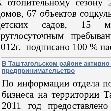
К отопительному сезону 2
домов, 67 объектов соцкул
детских садов, 15 м
круглосуточным пребыва
012г.
подписано 100 % п
В Таштагольском районе активно
предпринимательство
По информации отдела по
бизнеса на территории Т
2011 год предоставлен