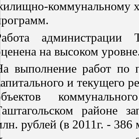
жилищно-коммунальному хо
программ.
Работа администрации Т
оценена на высоком уровне
На выполнение работ по п
капитального и текущего р
объектов коммунально
Таштагольском районе за
лн. рублей (в 2011г. - 386 