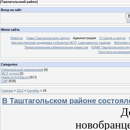
[
Таштагольский район
]
Вход на сайт
В
Ст
Меню сайта
Новости
Глава Таштагольского округа
Администрация
О городе и округе
Имущественная поддержка субъектов МСП, самозанятых граждан
Жителям о
Территориальная избирательная комиссия
КУМИ Таштагольского му
Паспорта муниципаль
Categories
Официальный комментарий
[0]
МСЗ услуги
[2]
Новости КуZбасса
[917]
СФР
[628]
Главная
»
2012
»
Октябрь
»
26
В Таштагольском районе состоял
Добра
новобранц