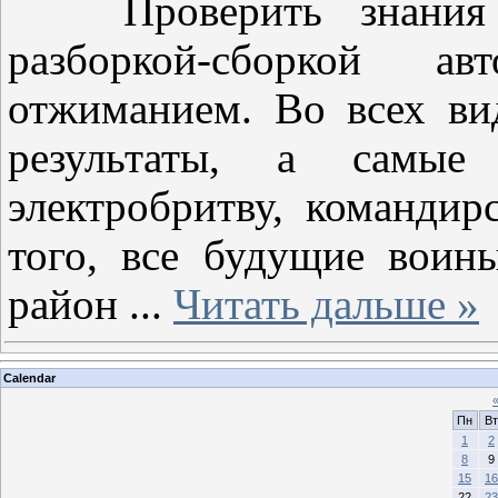
Проверить знания б
разборкой-сборкой а
отжиманием. Во всех ви
результаты, а самые
электробритву, командир
того, все будущие воин
район
...
Читать дальше »
Calendar
Пн
Вт
1
2
8
9
15
16
22
23