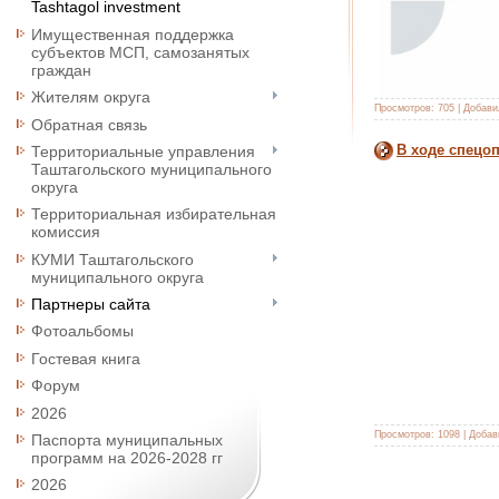
Tashtagol investment
Имущественная поддержка
субъектов МСП, самозанятых
граждан
Жителям округа
Просмотров:
705
|
Добави
Обратная связь
В ходе спецо
Территориальные управления
Таштагольского муниципального
округа
Территориальная избирательная
комиссия
КУМИ Таштагольского
муниципального округа
Партнеры сайта
Фотоальбомы
Гостевая книга
Форум
2026
Просмотров:
1098
|
Добав
Паспорта муниципальных
программ на 2026-2028 гг
2026