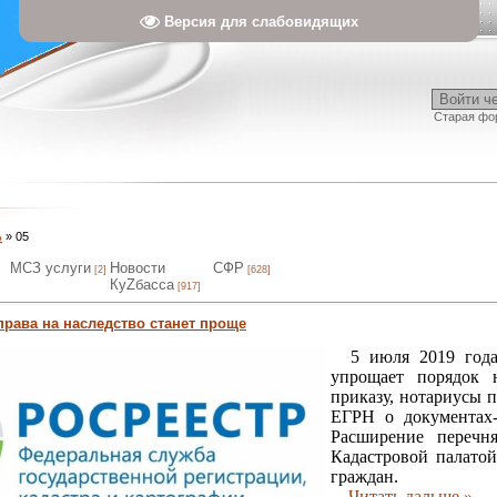
Версия для слабовидящих
Войти ч
Старая фо
ь
»
05
МСЗ услуги
Новости
СФР
[2]
[628]
КуZбасса
[917]
права на наследство станет проще
5 июля 2019 года 
упрощает порядок н
приказу, нотариусы 
ЕГРН о документах-
Расширение перечня
Кадастровой палатой
граждан.
...
Читать дальше »