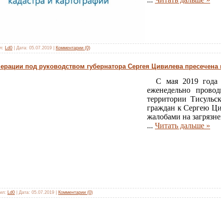
л:
Ld0
|
Дата:
05.07.2019
|
Комментарии (0)
перации под руководством губернатора Сергея Цивилева пресечена
С мая 2019 года д
еженедельно прово
территории Тисульс
граждан к Сергею Цив
жалобами на загрязне
...
Читать дальше »
ил:
Ld0
|
Дата:
05.07.2019
|
Комментарии (0)