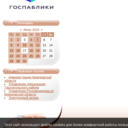
Календарь
«
Июль 2019
»
Пн
Вт
Ср
Чт
Пт
Сб
Вс
1
2
3
4
5
6
7
8
9
10
11
12
13
14
15
16
17
18
19
20
21
22
23
24
25
26
27
28
29
30
31
Полезные ссылки
Администрация Кемеровской
области
Управление образования
Таштагольского района
Управление Роскомнадзора по
Кемеровской области
Электронный катало
Этот сайт использует файлы cookies для более комфортной работы польз