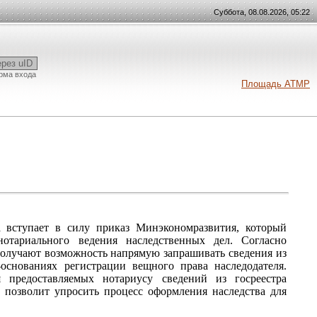
Суббота, 08.08.2026, 05:22
ерез uID
рма входа
Площадь АТМР
вступает в силу приказ Минэкономразвития, который
отариального ведения наследственных дел. Согласно
получают возможность напрямую запрашивать сведения из
основаниях регистрации вещного права наследодателя.
 предоставляемых нотариусу сведений из госреестра
 позволит упросить процесс оформления наследства для