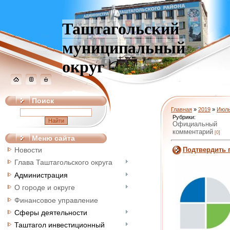
Таштагольский
муниципальный
округ
Поиск
Главная
»
2019
»
Июл
Рубрики:
Официальный
комментарий
[0]
Меню сайта
Подтвердить 
Новости
Глава Таштагольского округа
Администрация
О городе и округе
Финансовое управление
Сферы деятельности
Таштагол инвестиционный