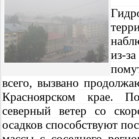
Гидр
терр
набл
из-
пому
всего, вызвано продолж
Красноярском крае. По
северный ветер со скор
осадков способствуют по
массы с соседнего регио