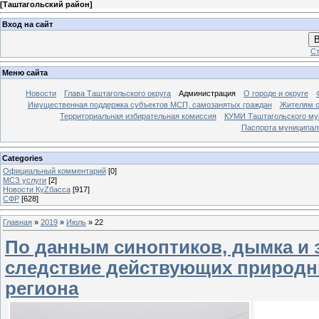
[
Таштагольский район
]
Вход на сайт
В
Ст
Меню сайта
Новости
Глава Таштагольского округа
Администрация
О городе и округе
Имущественная поддержка субъектов МСП, самозанятых граждан
Жителям о
Территориальная избирательная комиссия
КУМИ Таштагольского му
Паспорта муниципаль
Categories
Официальный комментарий
[0]
МСЗ услуги
[2]
Новости КуZбасса
[917]
СФР
[628]
Главная
»
2019
»
Июль
»
22
По данным синоптиков, дымка и з
следствие действующих природн
региона
По 