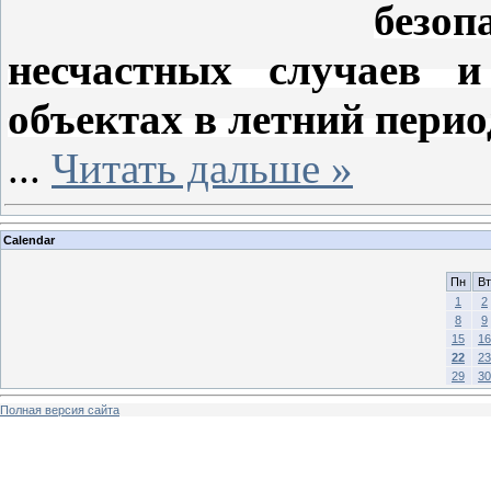
безоп
несчастных случаев 
объектах в летний перио
...
Читать дальше »
Calendar
Пн
Вт
1
2
8
9
15
16
22
23
29
30
Полная версия сайта