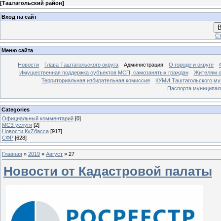
[
Таштагольский район
]
Вход на сайт
В
Ст
Меню сайта
Новости
Глава Таштагольского округа
Администрация
О городе и округе
Имущественная поддержка субъектов МСП, самозанятых граждан
Жителям о
Территориальная избирательная комиссия
КУМИ Таштагольского му
Паспорта муниципаль
Categories
Официальный комментарий
[0]
МСЗ услуги
[2]
Новости КуZбасса
[917]
СФР
[628]
Главная
»
2019
»
Август
»
27
Новости от Кадастровой палаты