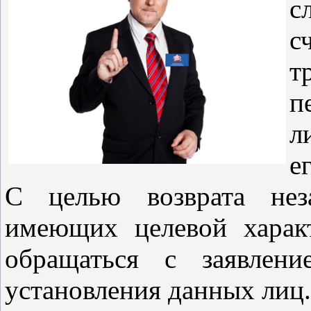
с
с
т
п
л
е
С целью возврата неза
имеющих целевой харак
обращаться с заявлен
установления данных лиц.