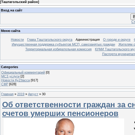
[
Таштагольский район
]
Вход на сайт
В
Ст
Меню сайта
Новости
Глава Таштагольского округа
Администрация
О городе и округе
Имущественная поддержка субъектов МСП, самозанятых граждан
Жителям о
Территориальная избирательная комиссия
КУМИ Таштагольского му
Паспорта муниципаль
Categories
Официальный комментарий
[0]
МСЗ услуги
[2]
Новости КуZбасса
[917]
СФР
[628]
Главная
»
2019
»
Август
»
30
Об ответственности граждан за с
счетов умерших пенсионеров
З