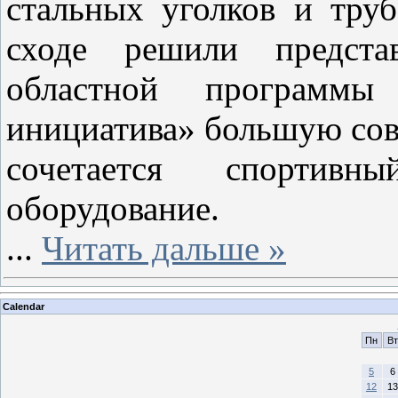
стальных уголков и тру
сходе решили предста
областной программ
инициатива» большую сов
сочетается спортив
оборудование.
...
Читать дальше »
Calendar
Пн
Вт
5
6
12
13