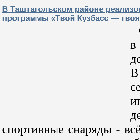
В Таштагольском районе реализо
программы «Твой Кузбасс — твоя
С
в
д
В
с
и
д
спортивные снаряды - вс