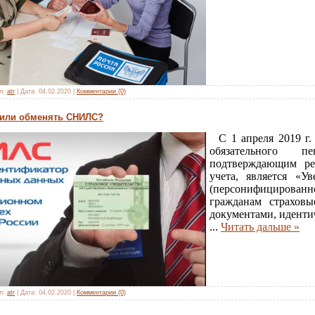
л:
atr
|
Дата:
04.02.2020
|
Комментарии (0)
 или обменять СНИЛС?
С 1 апреля 2019 г. 
обязательного п
подтверждающим ре
учета, является «У
(персонифицированн
гражданам страховы
документами, идент
...
Читать дальше »
л:
atr
|
Дата:
04.02.2020
|
Комментарии (0)