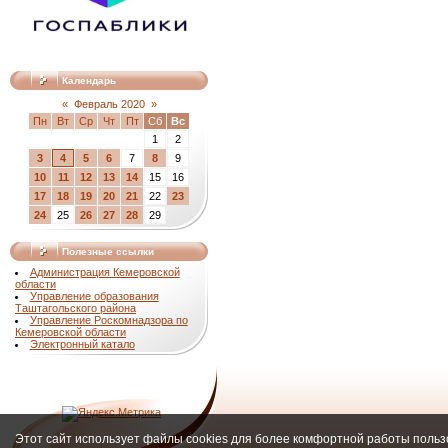
Календарь
«
Февраль 2020
»
Пн
Вт
Ср
Чт
Пт
Сб
Вс
1
2
3
4
5
6
7
8
9
10
11
12
13
14
15
16
17
18
19
20
21
22
23
24
25
26
27
28
29
Полезные ссылки
Администрация Кемеровской
области
Управление образования
Таштагольского района
Управление Роскомнадзора по
Кемеровской области
Электронный катало
Этот сайт использует файлы cookies для более комфортной работы польз