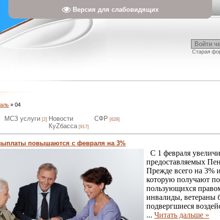
Версия для слабовидящих
Войти ч
Старая фо
аль
»
04
МСЗ услуги
Новости
СФР
[2]
[628]
КуZбасса
[917]
выплаты повышаются с февраля на 3%
С 1 февраля увеличи
предоставляемых Пе
Прежде всего на 3% 
которую получают по
пользующихся правом
инвалиды, ветераны 
подвергшиеся воздей
...
Читать дальше »