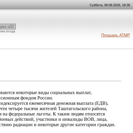
Суббота, 08.08.2026, 18:36
ерез uID
рма входа
Площадь АТМР
ваются некоторые виды социальных выплат,
нсионным фондом России.
индексируется ежемесячная денежная выплата (ЕДВ),
чти четыре тысячи жителей Таштагольского района,
 на федеральные льготы. К таким людям относятся
боевых действий, участники и инвалиды ВОВ, лица,
ствию радиации и некоторые другие категории граждан.