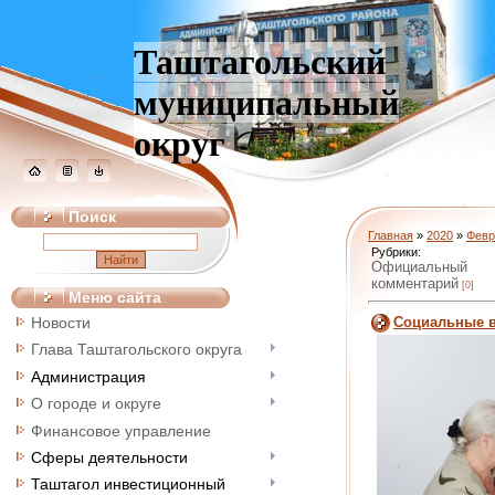
Таштагольский
муниципальный
округ
Поиск
Главная
»
2020
»
Февр
Рубрики:
Официальный
комментарий
[0]
Меню сайта
Социальные 
Новости
Глава Таштагольского округа
Администрация
О городе и округе
Финансовое управление
Сферы деятельности
Таштагол инвестиционный