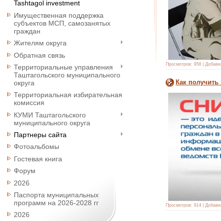
Tashtagol investment
Имущественная поддержка
субъектов МСП, самозанятых
граждан
Жителям округа
Обратная связь
Просмотров:
958
|
Добави
Территориальные управления
Таштагольского муниципального
Как получить
округа
Территориальная избирательная
комиссия
КУМИ Таштагольского
муниципального округа
Партнеры сайта
Фотоальбомы
Гостевая книга
Форум
2026
Паспорта муниципальных
программ на 2026-2028 гг
Просмотров:
914
|
Добави
2026