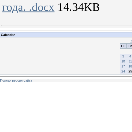
года. .docx
14.34KB
Calendar
Пн
Вт
3
4
10
11
17
18
24
25
Полная версия сайта