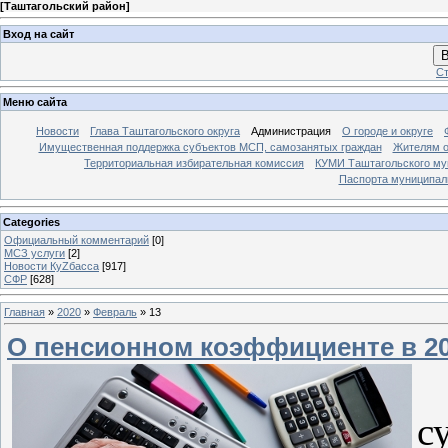
[
Таштагольский район
]
Вход на сайт
В
Ст
Меню сайта
Новости
Глава Таштагольского округа
Администрация
О городе и округе
Имущественная поддержка субъектов МСП, самозанятых граждан
Жителям о
Территориальная избирательная комиссия
КУМИ Таштагольского му
Паспорта муниципаль
Categories
Официальный комментарий
[0]
МСЗ услуги
[2]
Новости КуZбасса
[917]
СФР
[628]
Главная
»
2020
»
Февраль
»
13
О пенсионном коэффициенте в 20
В
с