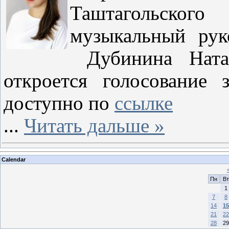
Таштагольско
музыкальный рук
Дубинина Натал
откроется голосование 
доступно по
ссылке
...
Читать дальше »
Calendar
Пн
Вт
1
7
8
14
15
21
22
28
29