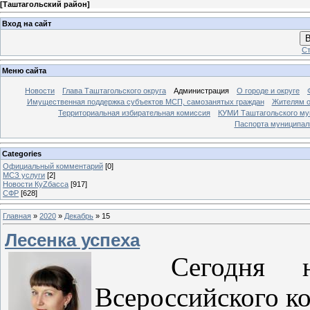
[
Таштагольский район
]
Вход на сайт
В
Ст
Меню сайта
Новости
Глава Таштагольского округа
Администрация
О городе и округе
Имущественная поддержка субъектов МСП, самозанятых граждан
Жителям о
Территориальная избирательная комиссия
КУМИ Таштагольского му
Паспорта муниципаль
Categories
Официальный комментарий
[0]
МСЗ услуги
[2]
Новости КуZбасса
[917]
СФР
[628]
Главная
»
2020
»
Декабрь
»
15
Лесенка успеха
Сегодня начи
Всероссийского ко