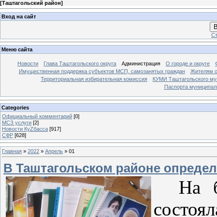
[
Таштагольский район
]
Вход на сайт
В
Ст
Меню сайта
Новости
Глава Таштагольского округа
Администрация
О городе и округе
Имущественная поддержка субъектов МСП, самозанятых граждан
Жителям о
Территориальная избирательная комиссия
КУМИ Таштагольского му
Паспорта муниципаль
Categories
Официальный комментарий
[0]
МСЗ услуги
[2]
Новости КуZбасса
[917]
СФР
[628]
Главная
»
2022
»
Апрель
»
01
В Таштагольском районе опреде
На ба
состоя