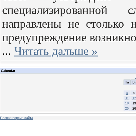
специализированной 
направлены не столько 
предупреждение возникно
...
Читать дальше »
Calendar
Пн
Вт
4
5
11
12
18
19
25
26
Полная версия сайта