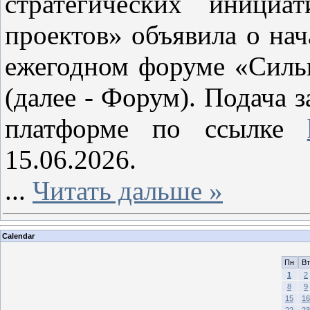
стратегических иници
проектов» объявила о нач
ежегодном форуме «Силь
(далее - Форум). Подача з
платформе по ссылке
15.06.2026.
...
Читать дальше »
Calendar
Пн
Вт
1
2
8
9
15
16
22
23