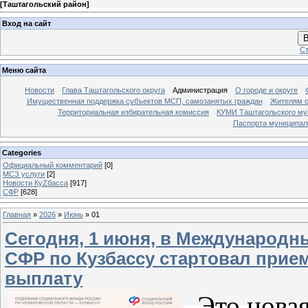
[
Таштагольский район
]
Вход на сайт
В
Ст
Меню сайта
Новости
Глава Таштагольского округа
Администрация
О городе и округе
Имущественная поддержка субъектов МСП, самозанятых граждан
Жителям о
Территориальная избирательная комиссия
КУМИ Таштагольского му
Паспорта муниципаль
Categories
Официальный комментарий
[0]
МСЗ услуги
[2]
Новости КуZбасса
[917]
СФР
[628]
Главная
»
2026
»
Июнь
»
01
Сегодня, 1 июня, в Международн
СФР по Кузбассу стартовал прие
выплату
Это новая