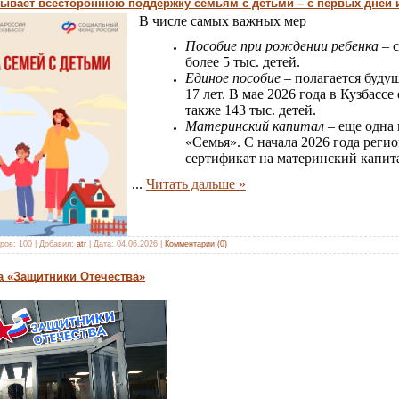
ывает всестороннюю поддержку семьям с детьми – с первых дней 
В числе самых важных мер
Пособие при рождении ребенка
– с
более 5 тыс. детей.
Единое пособие
– полагается буду
17 лет.
В мае 2026 года в Кузбасс
также 143 тыс. детей.
Материнский капитал
– еще одна 
«Семья». С начала 2026 года рег
сертификат на материнский капит
...
Читать дальше »
ров:
100
|
Добавил:
atr
|
Дата:
04.06.2026
|
Комментарии (0)
 «Защитники Отечества»