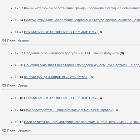
17:37
Каким категориям работающих граждан положена ежегодная семейная 
16:34
Видеоинструкция: как получить справку о статусе предпенсионера на п
14:41
ВНИМАНИЕ ОБЪЯВЛЕНИЕ О РЕЖИМЕ НМУ
(0)
04 Июня, Четверг
17:32
Сведения ограниченного доступа из ЕГРН: как их получить
(0)
16:30
Соцфонд оказывает всестороннюю поддержку семьям с детьми – с пер
16:14
Филиал фонда «Защитники Отечества»
(0)
03 Июня, Среда
15:10
ВНИМАНИЕ ОБЪЯВЛЕНИЕ О РЕЖИМЕ НМУ
(0)
12:14
Мой работодатель – банкрот. Какие у меня есть права?
(0)
10:12
Если остаток вашего материнского капитала 10 тыс. руб. и меньше, в
02 Июня, Вторник