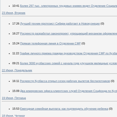
10:41
Более 297 тыс. электронных трудовых книжек ведет Отделение Социал
23 Июня, Вторник
17:26
Лучший техник-протезист Сибири работает в Новокузнецке
(0)
16:27
Росреестр разработал законопроект, упрощающий механизм оформлен
15:24
Прямая телефонная линия в Отделении СФР
(0)
11:22
График личного приема граждан руководством Отделения СФР по Кузба
09:21
Более 3000 кузбасских семей с начала года улучшили жилищные услов
22 Июня, Понедельник
16:11
Росреестр Кузбасса открыл сезон рабочих вылетов беспилотников
(0)
15:09
Два кемеровских офиса клиентских служб Отделения Соцфонда по Куз
19 Июня, Пятница
15:53
Ежегодная семейная выплата: как подтвердить обучение ребенка
(0)
18 Июня, Четверг