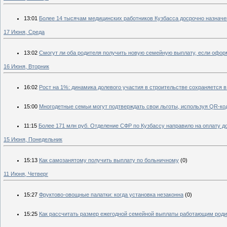
13:01
Более 14 тысячам медицинских работников Кузбасса досрочно назначе
17 Июня, Среда
13:02
Смогут ли оба родителя получить новую семейную выплату, если офор
16 Июня, Вторник
16:02
Рост на 1%: динамика долевого участия в строительстве сохраняется в
15:00
Многодетные семьи могут подтверждать свои льготы, используя QR-ко
11:15
Более 171 млн руб. Отделение СФР по Кузбассу направило на оплату 
15 Июня, Понедельник
15:13
Как самозанятому получить выплату по больничному
(0)
11 Июня, Четверг
15:27
Фруктово-овощные палатки: когда установка незаконна
(0)
15:25
Как рассчитать размер ежегодной семейной выплаты работающим роди