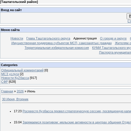
[
Таштагольский район
]
Вход на сайт
В
Ст
Меню сайта
Новости
Глава Таштагольского округа
Администрация
О городе и округе
Имущественная поддержка субъектов МСП, самозанятых граждан
Жителям о
Территориальная избирательная комиссия
КУМИ Таштагольского му
Паспорта муниципаль
Categories
Официальный комментарий
[0]
МСЗ услуги
[2]
Новости КуZбасса
[917]
СФР
[628]
Главная
»
2026
»
Июнь
30 Июня, Вторник
17:23
Росреестр Кузбасса провел стратегическую сессию, посвященную капи
15:04
Заряжаемся позитивом: июльские активности в центрах общения Отде