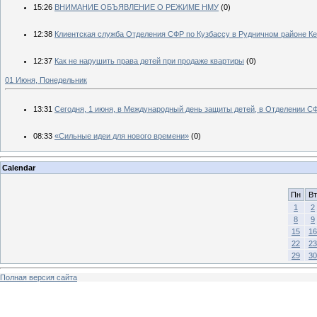
15:26
ВНИМАНИЕ ОБЪЯВЛЕНИЕ О РЕЖИМЕ НМУ
(0)
12:38
Клиентская служба Отделения СФР по Кузбассу в Рудничном районе К
12:37
Как не нарушить права детей при продаже квартиры
(0)
01 Июня, Понедельник
13:31
Сегодня, 1 июня, в Международный день защиты детей, в Отделении С
08:33
«Сильные идеи для нового времени»
(0)
Calendar
Пн
Вт
1
2
8
9
15
16
22
23
29
30
Полная версия сайта