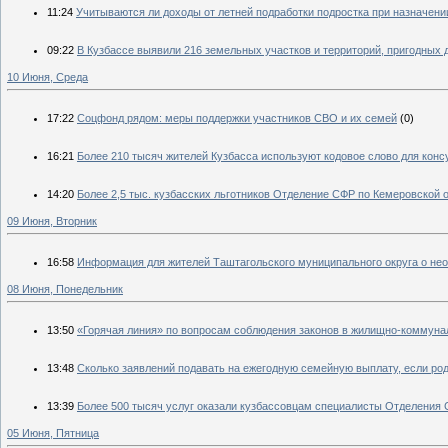
11:24
Учитываются ли доходы от летней подработки подростка при назначени
09:22
В Кузбассе выявили 216 земельных участков и территорий, пригодных 
10 Июня, Среда
17:22
Соцфонд рядом: меры поддержки участников СВО и их семей
(0)
16:21
Более 210 тысяч жителей Кузбасса используют кодовое слово для конс
14:20
Более 2,5 тыс. кузбасских льготников Отделение СФР по Кемеровской 
09 Июня, Вторник
16:58
Информация для жителей Таштагольского муниципального округа о не
08 Июня, Понедельник
13:50
«Горячая линия» по вопросам соблюдения законов в жилищно-коммун
13:48
Сколько заявлений подавать на ежегодную семейную выплату, если ро
13:39
Более 500 тысяч услуг оказали кузбассовцам специалисты Отделения 
05 Июня, Пятница