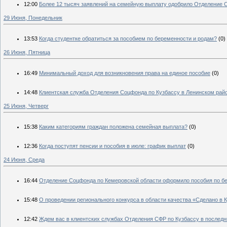
12:00
Более 12 тысяч заявлений на семейную выплату одобрило Отделение 
29 Июня, Понедельник
13:53
Когда студентке обратиться за пособием по беременности и родам?
(0)
26 Июня, Пятница
16:49
Минимальный доход для возникновения права на единое пособие
(0)
14:48
Клиентская служба Отделения Соцфонда по Кузбассу в Ленинском рай
25 Июня, Четверг
15:38
Каким категориям граждан положена семейная выплата?
(0)
12:36
Когда поступят пенсии и пособия в июле: график выплат
(0)
24 Июня, Среда
16:44
Отделение Соцфонда по Кемеровской области оформило пособия по бер
15:48
О проведении регионального конкурса в области качества «Сделано в 
12:42
Ждем вас в клиентских службах Отделения СФР по Кузбассу в послед