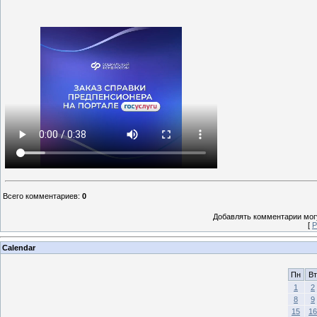
Всего комментариев
:
0
Добавлять комментарии могу
[
Р
Calendar
Пн
Вт
1
2
8
9
15
16