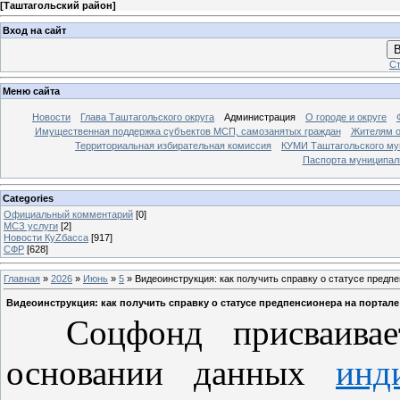
[
Таштагольский район
]
Вход на сайт
В
Ст
Меню сайта
Новости
Глава Таштагольского округа
Администрация
О городе и округе
Имущественная поддержка субъектов МСП, самозанятых граждан
Жителям о
Территориальная избирательная комиссия
КУМИ Таштагольского му
Паспорта муниципаль
Categories
Официальный комментарий
[0]
МСЗ услуги
[2]
Новости КуZбасса
[917]
СФР
[628]
Главная
»
2026
»
Июнь
»
5
» Видеоинструкция: как получить справку о статусе предпе
Видеоинструкция: как получить справку о статусе предпенсионера на портале
Соцфонд присваивает 
основании данных
инд