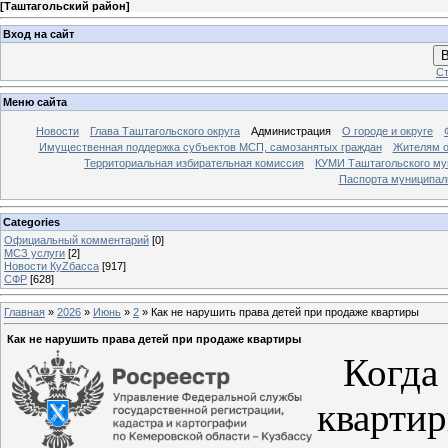
[
Таштагольский район
]
Вход на сайт
В
Ст
Меню сайта
Новости
Глава Таштагольского округа
Администрация
О городе и округе
Имущественная поддержка субъектов МСП, самозанятых граждан
Жителям о
Территориальная избирательная комиссия
КУМИ Таштагольского му
Паспорта муниципаль
Categories
Официальный комментарий
[0]
МСЗ услуги
[2]
Новости КуZбасса
[917]
СФР
[628]
Главная
»
2026
»
Июнь
»
2
» Как не нарушить права детей при продаже квартиры
Как не нарушить права детей при продаже квартиры
Когда 
кварти