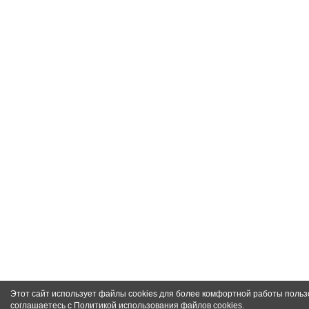
Этот сайт использует файлы cookies для более комфортной работы польз
соглашаетесь с
Политикой использования файлов cookies
.